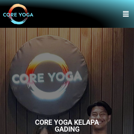
Skip
Men
to
content
CORE YOGA KELAPA
GADING